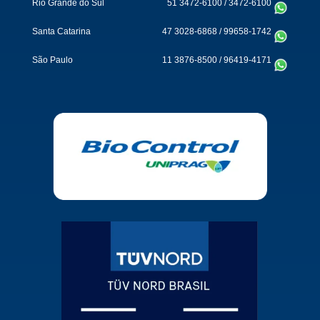
Rio Grande do Sul
51 3472-6100
/
3472-6100
Santa Catarina
47 3028-6868
/
99658-1742
São Paulo
11 3876-8500
/
96419-4171