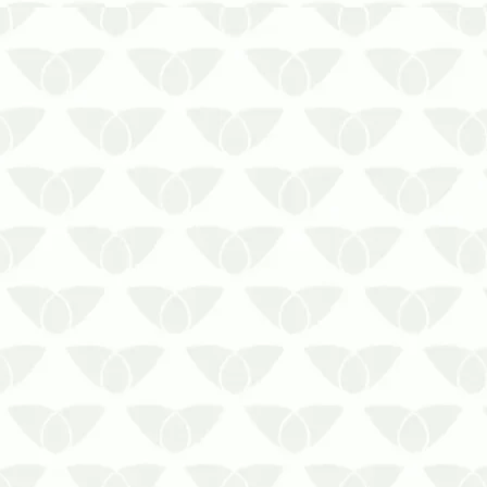
A descupinização para museus é a
melhor estratégia contra perdas
irreparáveis
Os museus contam a história de um