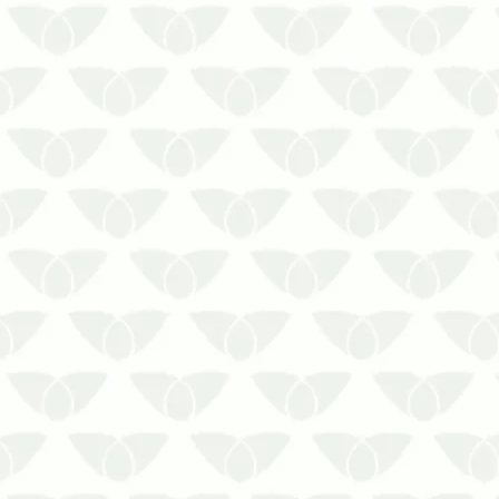
A reprodução dos cupins é rápida e
muitas vezes passa despercebida.
Entenda como acontece a reprodução
dos cupins nos estabelecimentos!