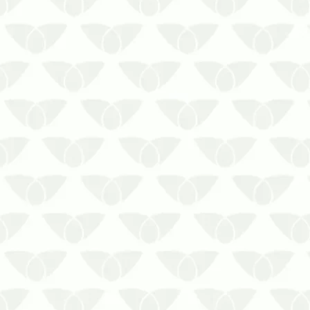
determinado período ou lugar e
auxiliam em pesquisas de grande valor
social. Além de atrair visitantes para
conhecer as obras e todo o ace…