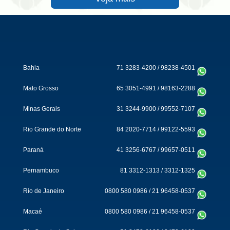
Bahia
71 3283-4200
/
98238-4501
Mato Grosso
65 3051-4991
/
98163-2288
Minas Gerais
31 3244-9900
/
99552-7107
Rio Grande do Norte
84 2020-7714
/
99122-5593
Paraná
41 3256-6767
/
99657-0511
Pernambuco
81 3312-1313
/
3312-1325
Rio de Janeiro
0800 580 0986
/
21 96458-0537
Macaé
0800 580 0986
/
21 96458-0537