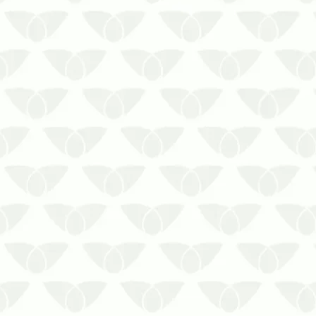
A dedetização contra cupins mantém o
seu ambiente livre dessas pragas
incômodas.