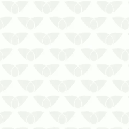
Veja neste post como prevenir a
infestação de cupim!