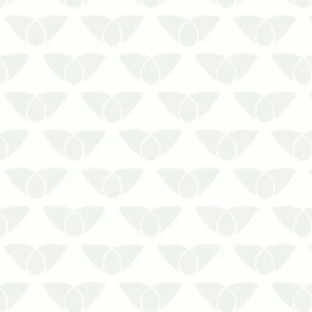
A descupinização de móveis antigos é
a solução contra prejuízos permanentes
As pragas urbanas são conhecidas
pelos problemas de saúde que causam,
mas nem todas têm essa capacidade.
Os cupins não apresentam risco à
saúde, mas são um problema
gigantesc…