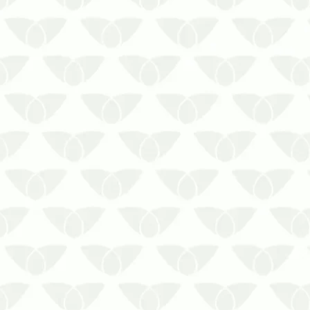
Identificar a presença de cupins ao
primeiro sinal da infestação permite
controlar a situação antes que piore.
Saiba como identificar a presença de
cupins!