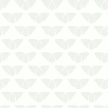
Os cupins em móveis antigos podem
causar sérios danos estruturais
As pragas urbanas fazem parte dos
piores problemas que se pode enfrentar
em um ambiente, pois elas chegam
quando menos se espera e tiram a paz
de todos que convivem no local. Ainda
que…