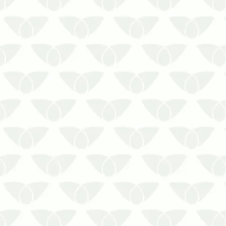
seu tamanho e ataque silencioso.
Apesar de discretos, os sinais de
infestação de cupins surgem em pouco
tempo após a en…