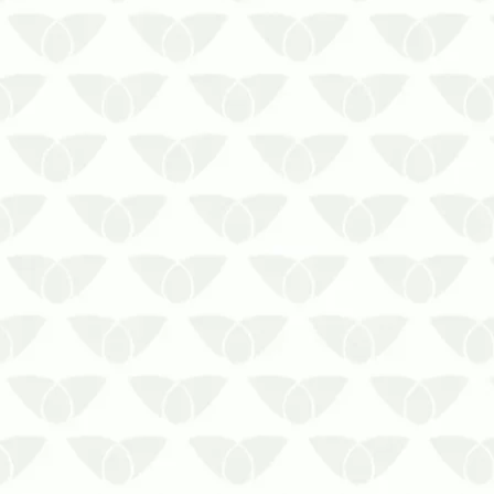
Os cupins em móveis antigos são uma
ameaça silenciosa
As pragas urbanas se destacam pelos
problemas que causam onde passam e
algumas podem causar sérios
problemas estruturais. Os cupins em
móveis antigos são um bom exemplo,
pequenos invasores que afe…