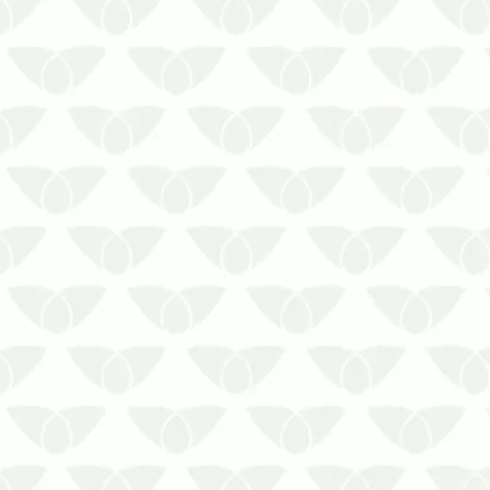
Os sinais de infestação de cupins
colaboram com o controle direcionado
Os cupins podem passar
despercebidos no início por conta do