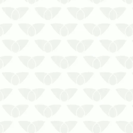
Se você pensou no preço, saiba que o
valor de uma descupinização é outra
coisa. Entenda qual é o real valor de
uma descupinização!