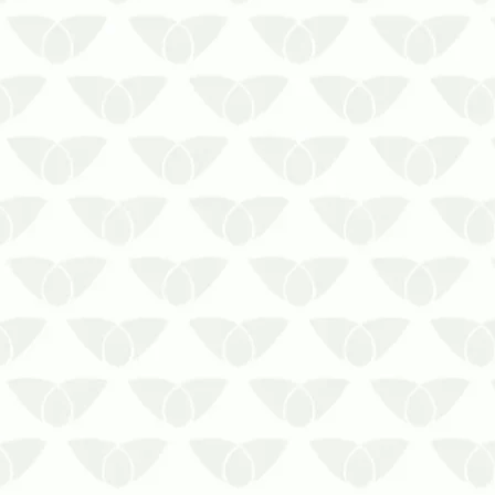
Apesar de pequenos, esses insetos são
um grande problema para as
residências, comércios, indústrias entre
outros.