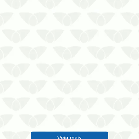
Você já se perguntou se o cupim
morde?
Se o cupim não morde, por que ele é
perigoso?
Veja mais