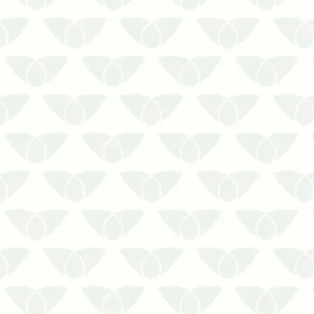
Os cupins em móveis antigos são uma
ameaça silenciosa
As pragas urbanas se destacam pelos
problemas que causam onde passam e
algumas podem causar sérios
problemas estruturais. Os cupins em
móveis antigos são um bom exemplo,
pequenos invasores que afe…