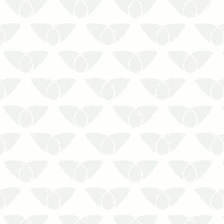
Se você pensou no preço, saiba que o
valor de uma descupinização é outra
coisa. Entenda qual é o real valor de
uma descupinização!