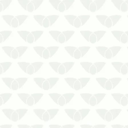
A infestação de cupins é algo que gera
bastante dúvida das pessoas. Dúvidas