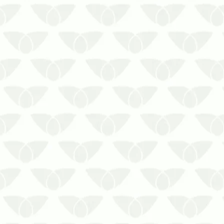
Você já se perguntou se o cupim
morde?
Se o cupim não morde, por que ele é
perigoso?