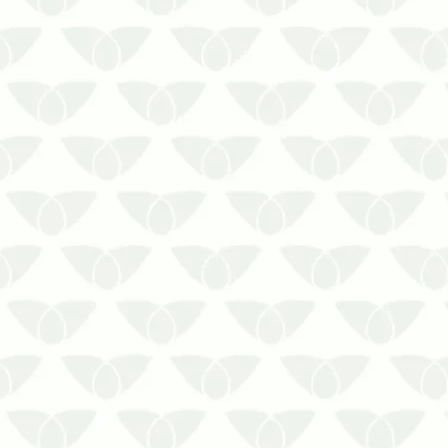
Apesar de pequenos, esses insetos são
um grande problema para as
residências, comércios, indústrias entre
outros.