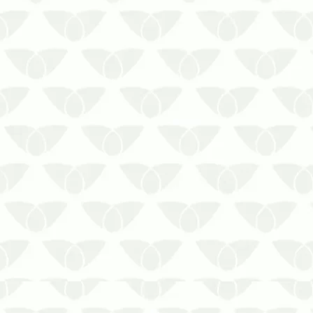
A descupinização para museus é a
melhor estratégia contra perdas
irreparáveis
Os museus contam a história de um
determinado período ou lugar e
auxiliam em pesquisas de grande valor
social. Além de atrair visitantes para
conhecer as obras e todo o ace…