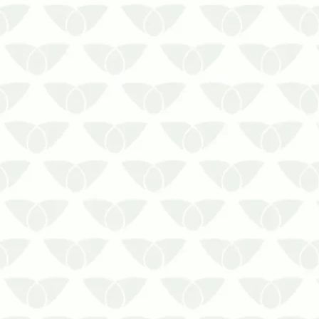
Identificar a presença de cupins ao
primeiro sinal da infestação permite
controlar a situação antes que piore.
Saiba como identificar a presença de
cupins!