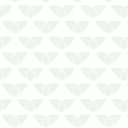
A reprodução dos cupins é rápida e
muitas vezes passa despercebida.
Entenda como acontece a reprodução
dos cupins nos estabelecimentos!