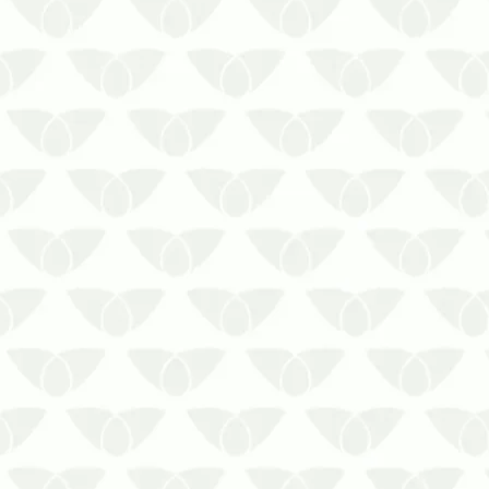
A descupinização de móveis antigos é
a solução contra prejuízos permanentes
As pragas urbanas são conhecidas
pelos problemas de saúde que causam,
mas nem todas têm essa capacidade.
Os cupins não apresentam risco à