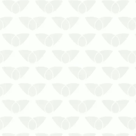
Os sinais de infestação de cupins
colaboram com o controle direcionado
Os cupins podem passar
despercebidos no início por conta do
seu tamanho e ataque silencioso.
Apesar de discretos, os sinais de
infestação de cupins surgem em pouco
tempo após a en…