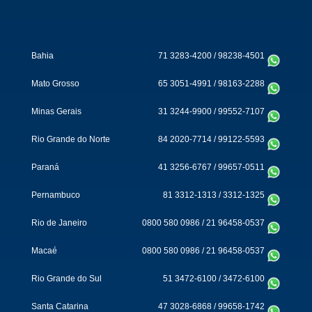
Bahia
71 3283-4200
/
98238-4501
Mato Grosso
65 3051-4991
/
98163-2288
Minas Gerais
31 3244-9900
/
99552-7107
Rio Grande do Norte
84 2020-7714
/
99122-5593
Paraná
41 3256-6767
/
99657-0511
Pernambuco
81 3312-1313
/
3312-1325
Rio de Janeiro
0800 580 0986
/
21 96458-0537
Macaé
0800 580 0986
/
21 96458-0537
Rio Grande do Sul
51 3472-6100
/
3472-6100
Santa Catarina
47 3028-6868
/
99658-1742