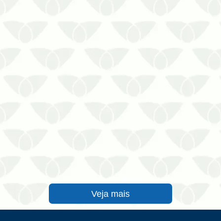
sobre os cupins? Conheça a resposta
para 8 perguntas recorrentes
Veja mais