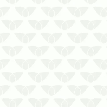
A dedetização contra cupins mantém o
seu ambiente livre dessas pragas
incômodas.