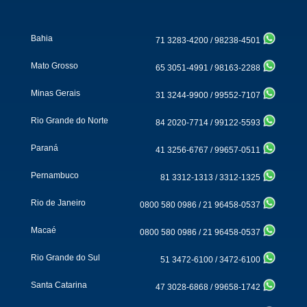
Bahia
71 3283-4200
/
98238-4501
Mato Grosso
65 3051-4991
/
98163-2288
Minas Gerais
31 3244-9900
/
99552-7107
Rio Grande do Norte
84 2020-7714
/
99122-5593
Paraná
41 3256-6767
/
99657-0511
Pernambuco
81 3312-1313
/
3312-1325
Rio de Janeiro
0800 580 0986
/
21 96458-0537
Macaé
0800 580 0986
/
21 96458-0537
Rio Grande do Sul
51 3472-6100
/
3472-6100
Santa Catarina
47 3028-6868
/
99658-1742