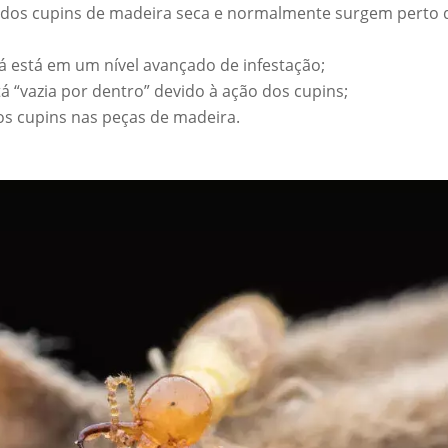
s dos cupins de madeira seca e normalmente surgem perto 
á está em um nível avançado de infestação;
á “vazia por dentro” devido à ação dos cupins;
os cupins nas peças de madeira.