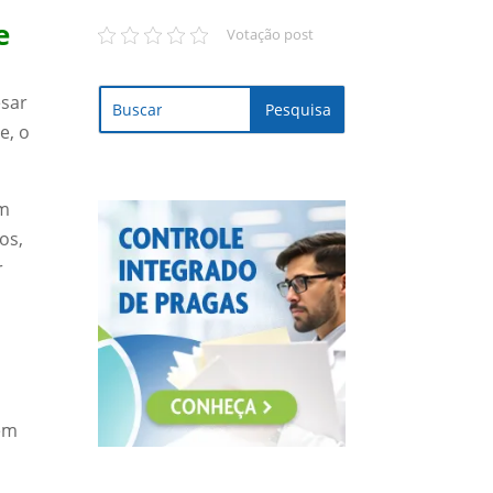
e
Votação post
esar
e, o
m
os,
r
em