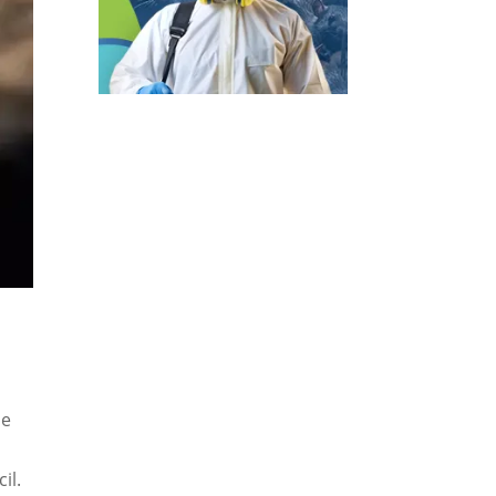
de
il.