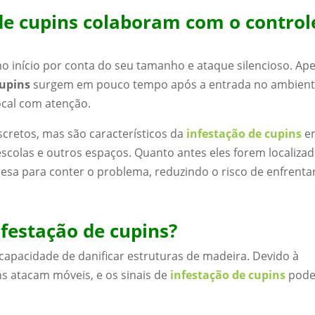
 de cupins colaboram com o control
 início por conta do seu tamanho e ataque silencioso. Ap
cupins
surgem em pouco tempo após a entrada no ambient
ocal com atenção.
scretos, mas são característicos da
infestação de cupins
e
escolas e outros espaços. Quanto antes eles forem localizad
resa para conter o problema, reduzindo o risco de enfrenta
nfestação de cupins?
capacidade de danificar estruturas de madeira. Devido à
ns atacam móveis, e os sinais de
infestação de cupins
pod