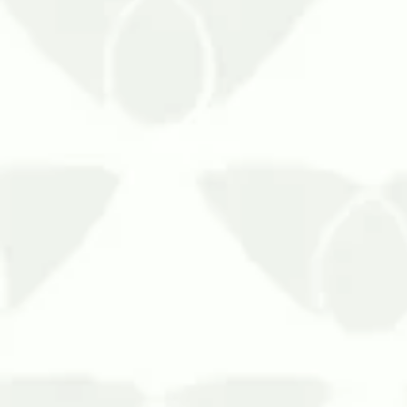
As pragas urbanas fazem parte dos pior