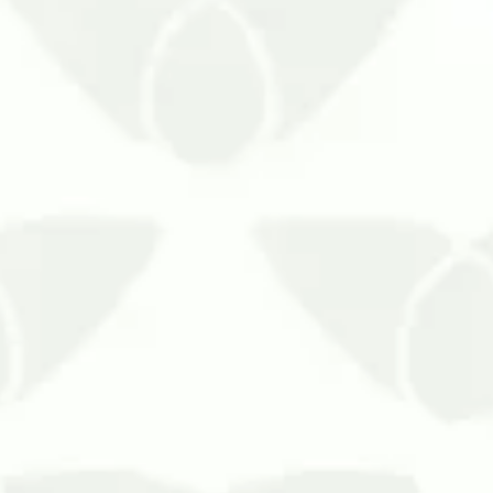
pinização de móveis antigos é a solução contra prejuízos per
los problemas de saúde que causam, mas nem todas têm essa 