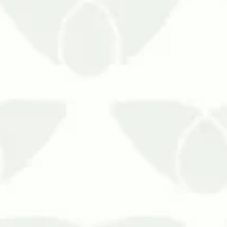
A descu
As pragas urbanas são conhecidas pe