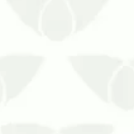
es problemas que se pode enfrentar em um ambiente, pois ela
a paz de todos que convivem no local. Ainda que…