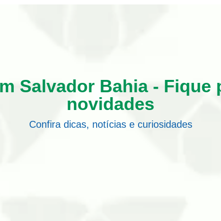
m Salvador Bahia - Fique 
novidades
Confira dicas, notícias e curiosidades
 cupins em móveis antigos podem causar sérios danos estrutur