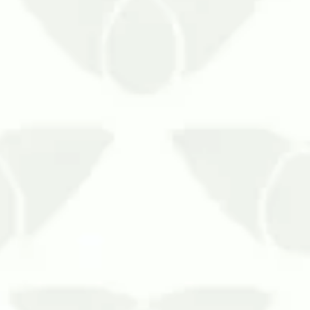
s chegam quando menos se espera e tiram