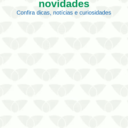
novidades
Confira dicas, notícias e curiosidades
Os cupins em móveis antigos podem
causar sérios danos estruturais
As pragas urbanas fazem parte dos
piores problemas que se pode enfrentar
em um ambiente, pois elas chegam
quando menos se espera e tiram a paz
de todos que convivem no local. Ainda