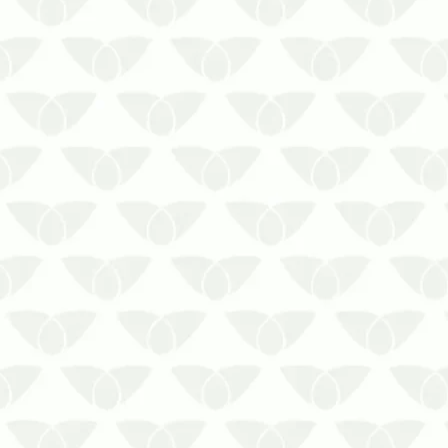
Apesar de pequenos, esses insetos são
um grande problema para as
residências, comércios, indústrias entre
outros.