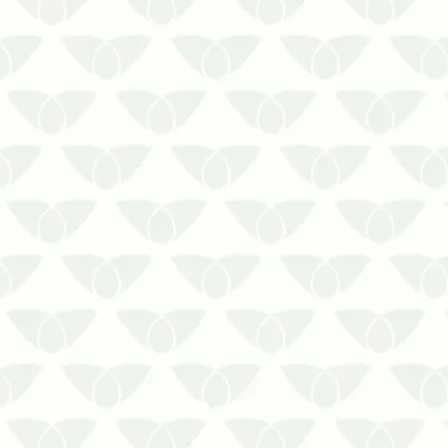
Os cupins em móveis antigos são uma
ameaça silenciosa
As pragas urbanas se destacam pelos
problemas que causam onde passam e
algumas podem causar sérios
problemas estruturais. Os cupins em
móveis antigos são um bom exemplo,