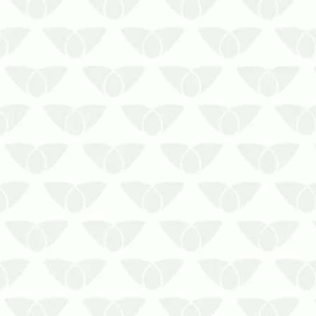
A reprodução dos cupins é rápida e
muitas vezes passa despercebida.
Entenda como acontece a reprodução
dos cupins nos estabelecimentos!