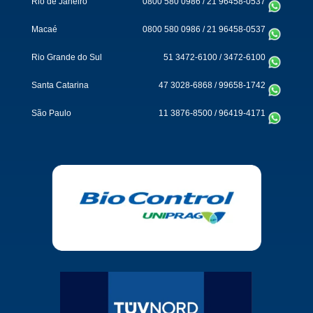
Rio de Janeiro
0800 580 0986
/
21 96458-0537
Macaé
0800 580 0986
/
21 96458-0537
Rio Grande do Sul
51 3472-6100
/
3472-6100
Santa Catarina
47 3028-6868
/
99658-1742
São Paulo
11 3876-8500
/
96419-4171