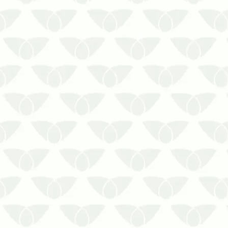
Se o cupim não morde, por que ele é
perigoso?