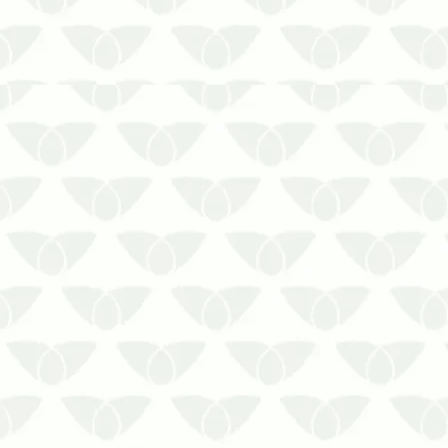
pequenos invasores que afe…
A descupinização para museus é a