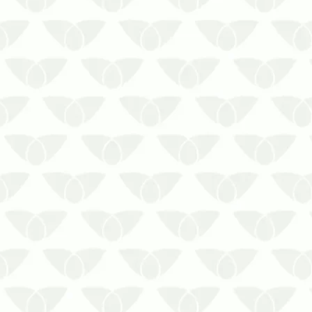
Você já se perguntou se o cupim
morde?