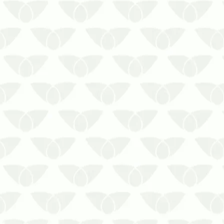
Os sinais de infestação de cupins
colaboram com o controle direcionado
Os cupins podem passar
despercebidos no início por conta do
seu tamanho e ataque silencioso.
Apesar de discretos, os sinais de
infestação de cupins surgem em pouco
tempo após a en…