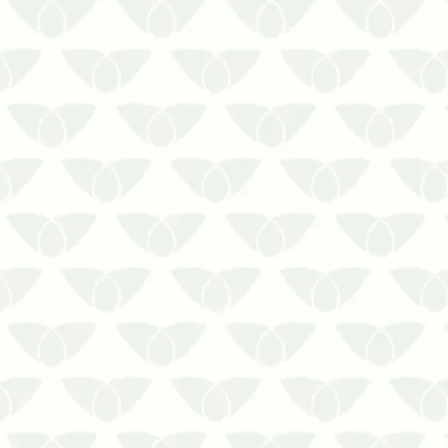
Identificar a presença de cupins ao
primeiro sinal da infestação permite
controlar a situação antes que piore.
Saiba como identificar a presença de
cupins!