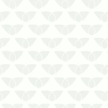
Se você pensou no preço, saiba que o
valor de uma descupinização é outra
coisa. Entenda qual é o real valor de
uma descupinização!