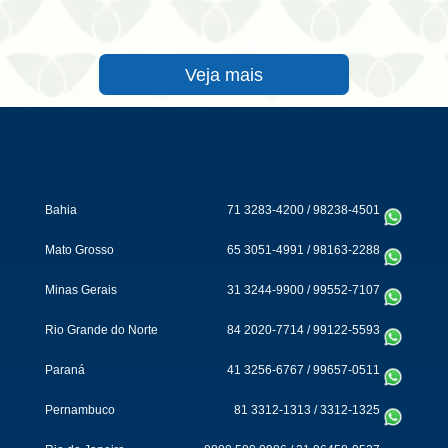
Veja mais
Bahia
71 3283-4200
/
98238-4501
Mato Grosso
65 3051-4991
/
98163-2288
Minas Gerais
31 3244-9900
/
99552-7107
Rio Grande do Norte
84 2020-7714
/
99122-5593
Paraná
41 3256-6767
/
99657-0511
Pernambuco
81 3312-1313
/
3312-1325