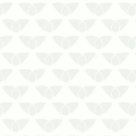
A infestação de cupins é algo que gera
bastante dúvida das pessoas. Dúvidas
sobre os cupins? Conheça a resposta
para 8 perguntas recorrentes