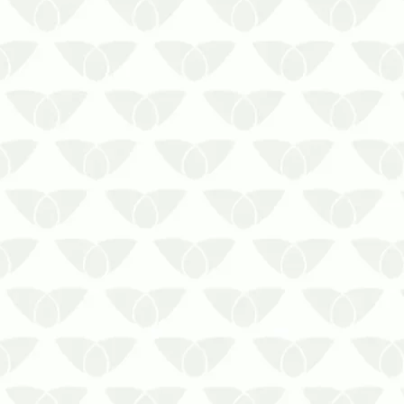
A descupinização de móveis antigos é
a solução contra prejuízos permanentes
As pragas urbanas são conhecidas
pelos problemas de saúde que causam,
mas nem todas têm essa capacidade.
Os cupins não apresentam risco à
saúde, mas são um problema
gigantesc…