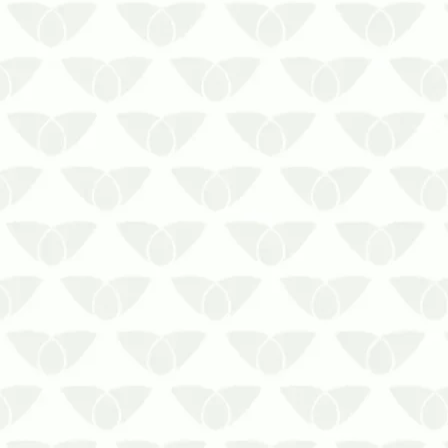
melhor estratégia contra perdas
irreparáveis
Os museus contam a história de um
determinado período ou lugar e
auxiliam em pesquisas de grande valor
social. Além de atrair visitantes para
conhecer as obras e todo o ace…