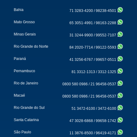
Bahia
71 3283-4200
/
98238-4501
Mato Grosso
65 3051-4991
/
98163-2288
Minas Gerais
31 3244-9900
/
99552-7107
Rio Grande do Norte
84 2020-7714
/
99122-5593
Paraná
41 3256-6767
/
99657-0511
Pernambuco
81 3312-1313
/
3312-1325
Rio de Janeiro
0800 580 0986
/
21 96458-0537
Macaé
0800 580 0986
/
21 96458-0537
Rio Grande do Sul
51 3472-6100
/
3472-6100
Santa Catarina
47 3028-6868
/
99658-1742
São Paulo
11 3876-8500
/
96419-4171