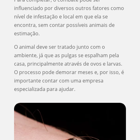
influenciado por diversos outros fatores como
nível de infestação e local em que ela se
encontra, sem contar possíveis animais de
estimação.
O animal deve ser tratado junto com o
ambiente, já que as pulgas se espalham pela
casa, principalmente através de ovos e larvas.
O processo pode demorar meses e, por isso, é
importante contar com uma empresa
especializada para ajudar.