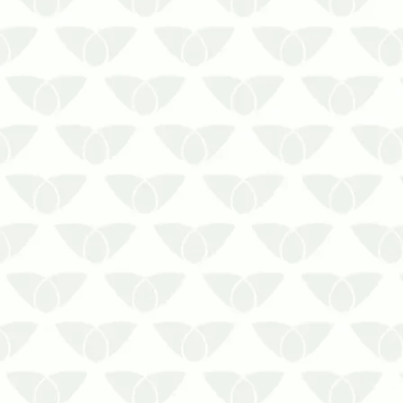
Cuidado para não contratar errado! A
limpeza de reservatório de água é um
serviço que precisa ser feito por
profissionais habilitados!