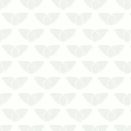
Não negligencie os serviços de limpeza
de reservatório de água.