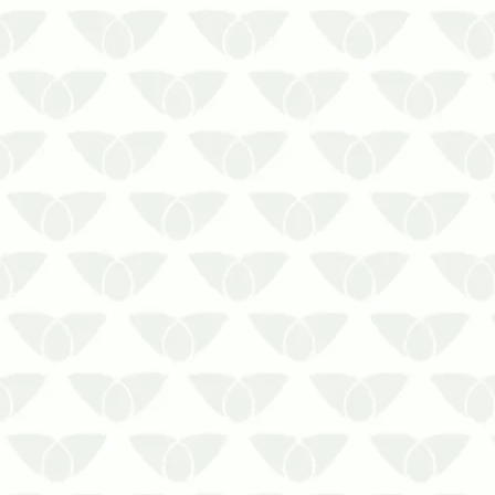
Para a limpeza de reservatório de água,
é necessário que haja as certificações
necessárias.