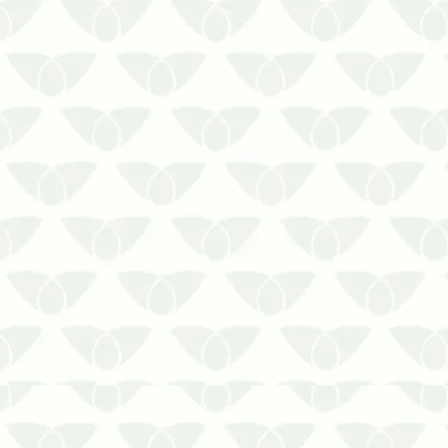
Nas estações da primavera e do verão,
a chuva é uma constante em diversas
partes do país. Com ela, pode vir
também resíduos como lamas, lixos e
outros c…