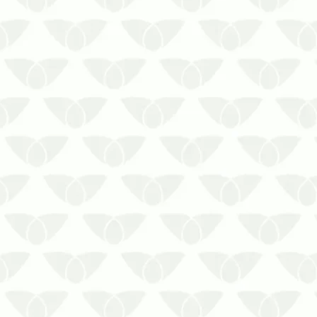
Proteja a saúde das pessoas com o
serviço de limpeza de reservatórios
pós-enchente
As enchentes podem provocar diversos
danos, dentre eles a contaminação da
água dos reservatórios. Se a água
externa alcançar a interna, ocorre a
entrada de uma série d…