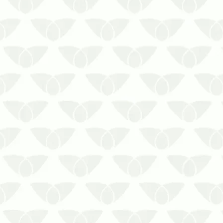
As enchentes escondem perigos
ocultos que você pode não perceber
em um primeiro momento. Um deles é o
risco de invasão de água contaminada,
que pode comprometer reservatórios
de…