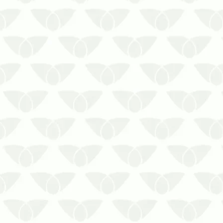
Conte com serviços profissionais de
limpeza de reservatórios após
enchentes
A primavera e o verão são estações do
ano em que ocorrem chuvas intensas.
Essa situação gera alagamentos e, com
eles, os riscos de contaminação da
água armazenada em caixas e…