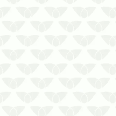
Conheça os problemas que podem
ocorrer pela falta de limpeza regular de
reservatórios em condomínios!