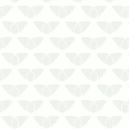
A falta de limpeza de reservatório de
água pode ser um incômodo para a
saúde humana.