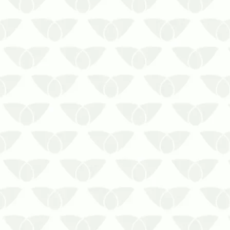
condomínios? Conheça mais
informações sobre o serviço de limpeza
de reservatórios em condomínios!