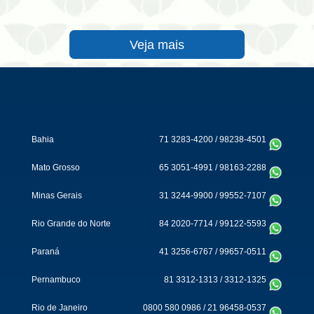
Veja mais
Bahia
71 3283-4200
/
98238-4501
Mato Grosso
65 3051-4991
/
98163-2288
Minas Gerais
31 3244-9900
/
99552-7107
Rio Grande do Norte
84 2020-7714
/
99122-5593
Paraná
41 3256-6767
/
99657-0511
Pernambuco
81 3312-1313
/
3312-1325
Rio de Janeiro
0800 580 0986
/
21 96458-0537