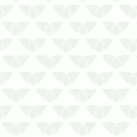
A limpeza de reservatórios em
condomínios é uma prática fundamental
para preservar a qualidade da água