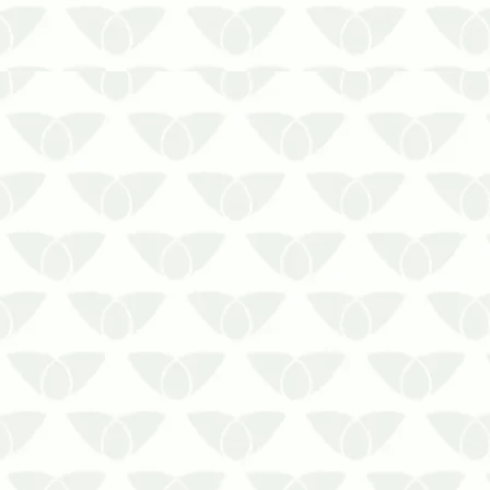
É essencial manter a água segura com
a limpeza profunda de reservatórios