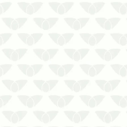
As enchentes representam um grande
risco à qualidade da água armazenada
em caixas e reservatórios