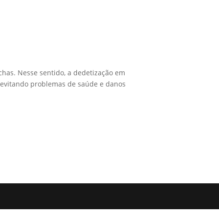
has. Nesse sentido, a dedetização em
, evitando problemas de saúde e danos