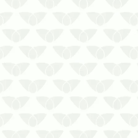
período chuvoso em Salvador é a
melhor estratégia contra invasões
indesejadasSe você conhece a
reputação das pragas urbanas, sabe
que elas são um risco direto à sua
saúde e aos ambientes por conta dos
problemas que e…