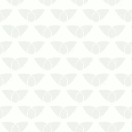
O controle de pragas em laboratórios
de Salvador evita interferências nas
análisesQuando se fala em ambientes
da área da saúde, logo se pensa no
rígido padrão de segurança e higiene
necessário. As condutas incluem, por
exemplo, a obrigatoriedade do c…