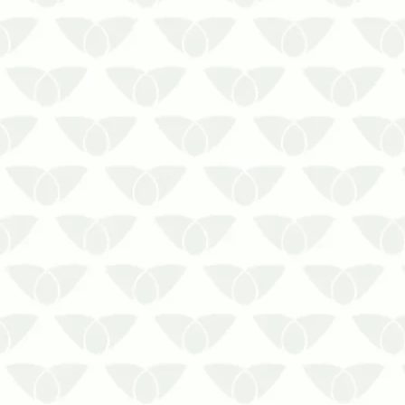
Controle de pragas em Salvador é
fundamental para a segurança nas
empresasQuando se fala em pragas
urbanas, é comum que as pessoas
associem a sua presença às
residências, mas qualquer espaço se
torna um bom alvo da infestação
quando há condições favo…