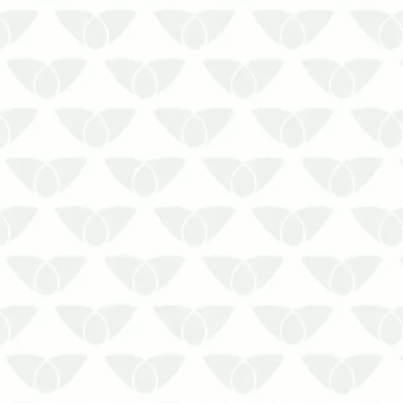
A infestação de pragas urbanas é um
problema recorrente nas cidades e
pode atingir qualquer ambiente que