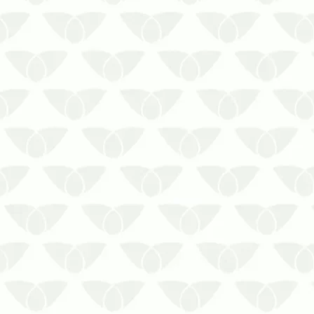
O controle de pragas em áreas comuns
de condomínios de Salvador preserva a
segurança dos moradoresNinguém
deseja conviver com as pragas
urbanas, mas elas podem surgir
quando menos se espera e prejudicar a
segurança. Em locais em que há
grande concent…