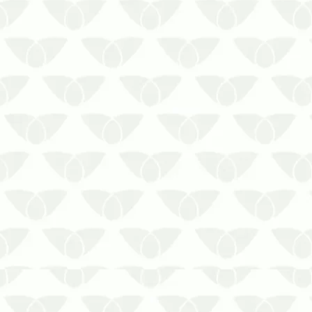
gerar complicaçõesOs cuidados com a
biossegurança são essenciais em
espaços que lidam diretamente com a
saúde das pessoas. Nesse sentido,
hospitais, clínicas, laboratórios, un…