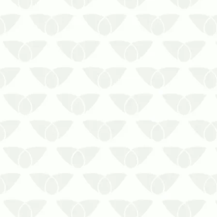
A falta de controle de pragas em
empresas de Salvador pode gerar
inúmeras complicaçõesAs pragas
urbanas são problemas comuns nas
cidades e afetam diversos espaços. A
sua presença discreta e silenciosa
também pode afetar os ambientes de
trabalho quand…