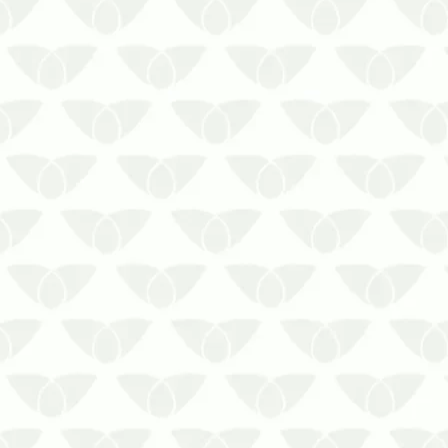
Conviver no mesmo espaço que
algumas ameaças gera apreensão,
principalmente quando se trata das
pragas urbanas. Esses agentes,
conhecidos pela transmissão de
doenças e pelos danos estruturais que
causam por onde passam, também
prejudicam as instituiç…