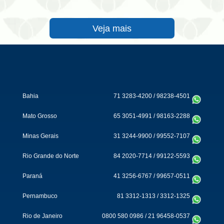
Veja mais
Bahia
71 3283-4200
/
98238-4501
Mato Grosso
65 3051-4991
/
98163-2288
Minas Gerais
31 3244-9900
/
99552-7107
Rio Grande do Norte
84 2020-7714
/
99122-5593
Paraná
41 3256-6767
/
99657-0511
Pernambuco
81 3312-1313
/
3312-1325
Rio de Janeiro
0800 580 0986
/
21 96458-0537