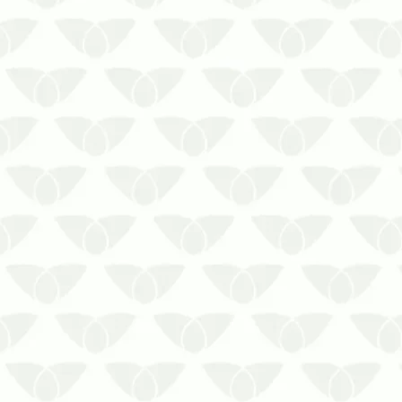
Negligenciar o controle de pragas em
clínicas e consultórios em Salvador
ameaça a segurança dos pacientesAs
boas práticas contra a presença de
ratos, baratas, formigas, mosquitos,
moscas e outros agentes são uma
questão de segurança pública,
principa…