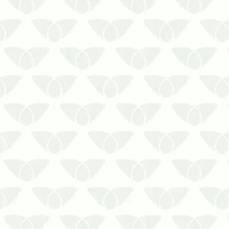
turísticos de Salvador garante uma boa
experiênciaA importância histórica, a
rica gastronomia e as belas praias
tornam Salvador um destino buscado
por diversas pessoas. A cidade, que foi
a primeira capital do país, s…