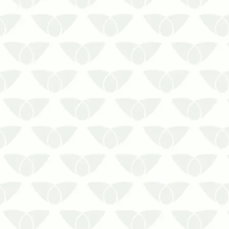
O controle de pragas em hotéis e
pousadas de Salvador promove
estadias tranquilasOs padrões de
segurança e higiene são essenciais
para manter as boas condições de
qualquer ambiente. No setor hoteleiro,
os cuidados contra as pragas urbanas
ajudam a ga…