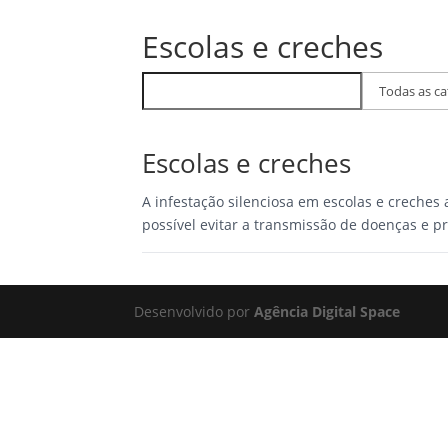
(71)
Escolas e creches
Buscar
Filtrar
FAQs
por
categoria
Escolas e creches
A infestação silenciosa em escolas e creches
possível evitar a transmissão de doenças e pr
Desenvolvido por
Agência Digital Space