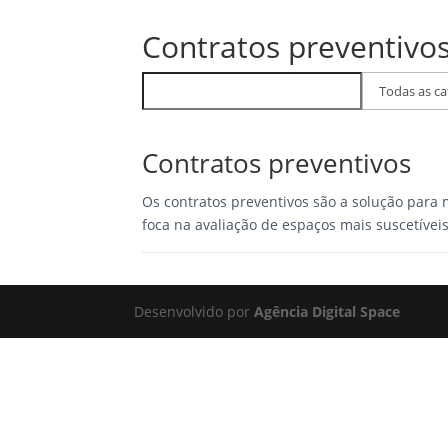
(71)
Contratos preventivo
Buscar
Filtrar
FAQs
por
categoria
Contratos preventivos
Os contratos preventivos são a solução para 
foca na avaliação de espaços mais suscetívei
Desenvolvido por
Agência Digital Space