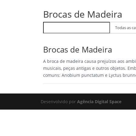
(71)
Brocas de Madeira
Buscar
Filtrar
FAQs
por
categoria
Brocas de Madeira
A broca de madeira causa prejuízos aos ambi
musicais, peças antigas e outros objetos. Em
comuns: Anobium punctatum e Lyctus brunn
Desenvolvido por
Agência Digital Space