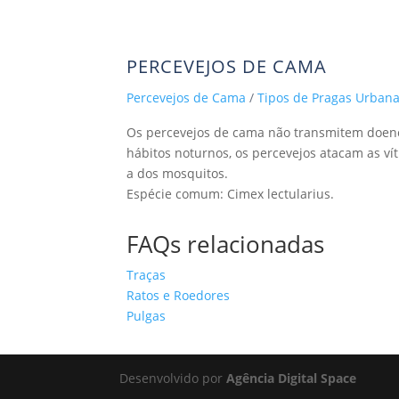
(71)
PERCEVEJOS DE CAMA
Percevejos de Cama
/
Tipos de Pragas Urban
Os percevejos de cama não transmitem doen
hábitos noturnos, os percevejos atacam as v
a dos mosquitos.
Espécie comum: Cimex lectularius.
FAQs relacionadas
Traças
Ratos e Roedores
Pulgas
Desenvolvido por
Agência Digital Space